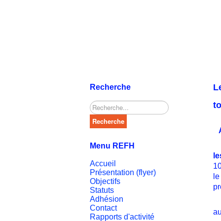
L
Recherche
t
Rechercher
Recherche
A
Menu REFH
le
Accueil
10
Présentation (flyer)
le
Objectifs
pr
Statuts
Adhésion
No
Contact
au
Rapports d'activité