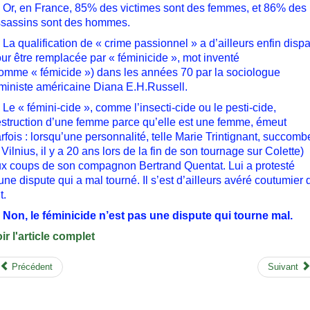
, en France, 85% des victimes sont des femmes, et 86% des
sassins sont des hommes.
 qualification de « crime passionnel » a d’ailleurs enfin disp
ur être remplacée par « féminicide », mot inventé
omme « fémicide ») dans les années 70 par la sociologue
ministe américaine Diana E.H.Russell.
 « fémini-cide », comme l’insecti-cide ou le pesti-cide,
struction d’une femme parce qu’elle est une femme, émeut
rfois : lorsqu’une personnalité, telle Marie Trintignant, succomb
 Vilnius, il y a 20 ans lors de la fin de son tournage sur Colette)
x coups de son compagnon Bertrand Quentat. Lui a protesté
une dispute qui a mal tourné. Il s’est d’ailleurs avéré coutumier 
t.
n, le féminicide n’est pas une dispute qui tourne mal.
ir l'article complet
Précédent
Suivant