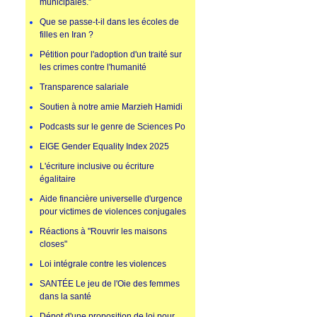
municipales.”
Que se passe-t-il dans les écoles de
filles en Iran ?
Pétition pour l'adoption d'un traité sur
les crimes contre l'humanité
Transparence salariale
Soutien à notre amie Marzieh Hamidi
Podcasts sur le genre de Sciences Po
EIGE Gender Equality Index 2025
L'écriture inclusive ou écriture
égalitaire
Aide financière universelle d'urgence
pour victimes de violences conjugales
Réactions à "Rouvrir les maisons
closes"
Loi intégrale contre les violences
SANTÉE Le jeu de l'Oie des femmes
dans la santé
Dépot d'une proposition de loi pour