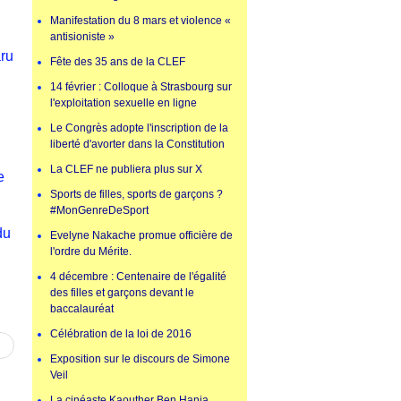
Manifestation du 8 mars et violence «
antisioniste »
aru
Fête des 35 ans de la CLEF
14 février : Colloque à Strasbourg sur
l'exploitation sexuelle en ligne
Le Congrès adopte l'inscription de la
liberté d'avorter dans la Constitution
La CLEF ne publiera plus sur X
e
Sports de filles, sports de garçons ?
#MonGenreDeSport
du
Evelyne Nakache promue officière de
l'ordre du Mérite.
4 décembre : Centenaire de l'égalité
des filles et garçons devant le
baccalauréat
Célébration de la loi de 2016
Exposition sur le discours de Simone
Veil
La cinéaste Kaouther Ben Hania