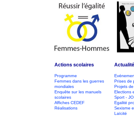
Actions scolaires
Actualit
Programme
Evénemen
Femmes dans les guerres
Prises de 
mondiales
Projets de 
Enquête sur les manuels
Elections e
scolaires
Sport - J
Affiches CEDEF
Egalité pr
Réalisations
Sexisme e
Laïcité