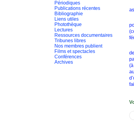
Périodiques
Or
Publications récentes
as
Bibliographie
La
Liens utiles
Photothèque
po
Lectures
(c
Ressources documentaires
fé
Tribunes libres
Nos membres publient
Le
Films et spectacles
de
Conférences
pa
Archives
(à
au
d’
fai
No
Vo