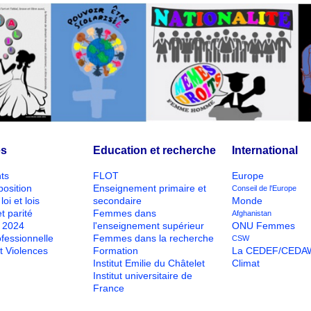
és
Education et recherche
International
ts
FLOT
Europe
position
Enseignement primaire et
Conseil de l'Europe
loi et lois
secondaire
Monde
t parité
Femmes dans
Afghanistan
O 2024
l'enseignement supérieur
ONU Femmes
ofessionnelle
Femmes dans la recherche
CSW
t Violences
Formation
La CEDEF/CEDA
Institut Emilie du Châtelet
Climat
Institut universitaire de
France