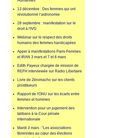
Humanités
13 décembre : Des femmes qui ont
révolutionné l’astronomie
28 septembre : manifestation sur le
droit à l'IVG
Webinar sur le respect des droits
humains des femmes handicapées
Appel à manifestations Paris-Femmes
et IRAN 3 mars et 7 et 8 mars
Edith Payeux chargée de mission de
REFH interviewée sur Radio Libertaire
Livre de Zéromacho sur les clients
prostitueurs
Rapport de l'ONU sur les écarts entre
femmes et hommes
Intervention pour un jugement des
talibans à la Cour pénale
internationale
Mardi 3 mars : “Les associations
féministes au cœur des élections