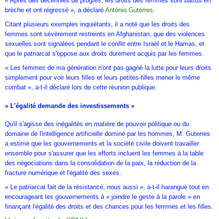
« Après des décennies de progrès, les droits des femmes sont battus en
brèche et ont régressé », a déclaré
António Guterres
.
Citant plusieurs exemples inquiétants, il a noté que les droits des
femmes sont sévèrement restreints en Afghanistan, que des violences
sexuelles sont signalées pendant le conflit entre Israël et le Hamas, et
que le patriarcat s'oppose aux droits durement acquis par les femmes.
« Les femmes de ma génération n'ont pas gagné la lutte pour leurs droits
simplement pour voir leurs filles et leurs petites-filles mener le même
combat », a-t-il déclaré lors de cette réunion publique.
« L'égalité demande des investissements »
Qu'il s'agisse des inégalités en matière de pouvoir politique ou du
domaine de l'intelligence artificielle dominé par les hommes, M. Guterres
a estimé que les gouvernements et la société civile doivent travailler
ensemble pour s'assurer que les efforts incluent les femmes à la table
des négociations dans la consolidation de la paix, la réduction de la
fracture numérique et l'égalité des sexes.
« Le patriarcat fait de la résistance, nous aussi », a-t-il harangué tout en
encourageant les gouvernements à « joindre le geste à la parole » en
finançant l'égalité des droits et des chances pour les femmes et les filles.