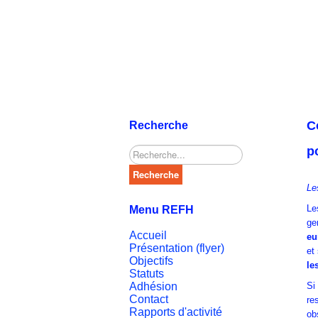
C
Recherche
p
Rechercher
Recherche
Le
Le
Menu REFH
ge
Accueil
eu
Présentation (flyer)
et
Objectifs
le
Statuts
Adhésion
Si
Contact
re
Rapports d'activité
ob