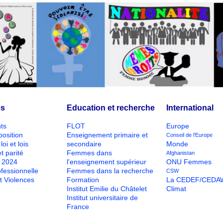
és
Education et recherche
International
ts
FLOT
Europe
position
Enseignement primaire et
Conseil de l'Europe
loi et lois
secondaire
Monde
t parité
Femmes dans
Afghanistan
O 2024
l'enseignement supérieur
ONU Femmes
ofessionnelle
Femmes dans la recherche
CSW
t Violences
Formation
La CEDEF/CEDA
Institut Emilie du Châtelet
Climat
Institut universitaire de
France