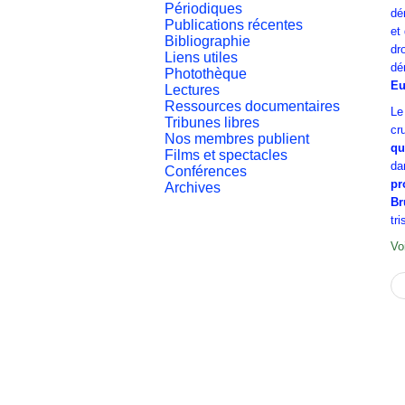
Périodiques
dé
Publications récentes
et
Bibliographie
dr
Liens utiles
dé
Photothèque
Eu
Lectures
Ressources documentaires
Le
Tribunes libres
cr
Nos membres publient
qu
Films et spectacles
da
Conférences
pr
Archives
Br
tr
Voi