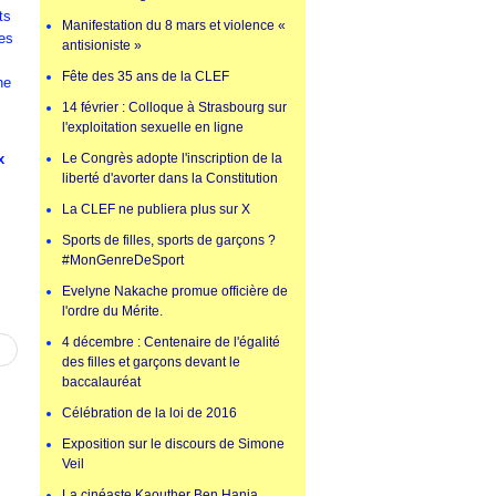
ts
Manifestation du 8 mars et violence «
les
antisioniste »
Fête des 35 ans de la CLEF
ne
14 février : Colloque à Strasbourg sur
l'exploitation sexuelle en ligne
x
Le Congrès adopte l'inscription de la
liberté d'avorter dans la Constitution
,
La CLEF ne publiera plus sur X
Sports de filles, sports de garçons ?
#MonGenreDeSport
Evelyne Nakache promue officière de
l'ordre du Mérite.
4 décembre : Centenaire de l'égalité
des filles et garçons devant le
baccalauréat
Célébration de la loi de 2016
Exposition sur le discours de Simone
Veil
La cinéaste Kaouther Ben Hania