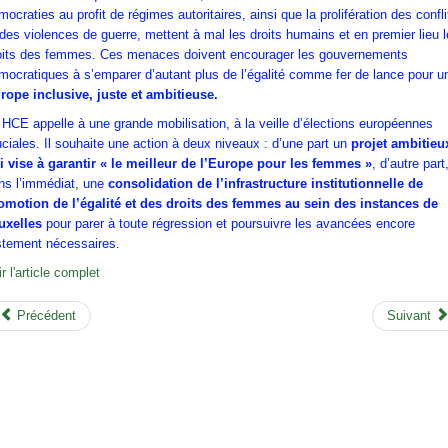
mocraties au profit de régimes autoritaires, ainsi que la prolifération des confli
 des violences de guerre, mettent à mal les droits humains et en premier lieu 
oits des femmes. Ces menaces doivent encourager les gouvernements
mocratiques à s’emparer d’autant plus de l’égalité comme fer de lance pour u
rope inclusive, juste et ambitieuse.
 HCE appelle à une grande mobilisation, à la veille d’élections européennes
uciales. Il souhaite une action à deux niveaux : d’une part un
projet ambitieu
i vise à garantir « le meilleur de l’Europe pour les femmes »
, d’autre part
ns l’immédiat, une
consolidation de l’infrastructure institutionnelle de
omotion de l’égalité et des droits des femmes au sein des instances de
uxelles
pour parer à toute régression et poursuivre les avancées encore
istement nécessaires.
r l'article complet
Précédent
Suivant