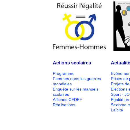
Actions scolaires
Actualit
Programme
Evénemen
Femmes dans les guerres
Prises de 
mondiales
Projets de 
Enquête sur les manuels
Elections e
scolaires
Sport - J
Affiches CEDEF
Egalité pr
Réalisations
Sexisme e
Laïcité