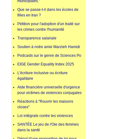
municipales.”
Que se passe-t-il dans les écoles de
filles en Iran ?
Pétition pour l'adoption d'un traité sur
les crimes contre l'humanité
Transparence salariale
Soutien à notre amie Marzieh Hamidi
Podcasts sur le genre de Sciences Po
EIGE Gender Equality Index 2025
L'écriture inclusive ou écriture
égalitaire
Aide financière universelle d'urgence
pour victimes de violences conjugales
Réactions à "Rouvrir les maisons
closes"
Loi intégrale contre les violences
SANTÉE Le jeu de l'Oie des femmes
dans la santé
Dépot d'une proposition de loi pour