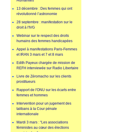
Humanités
13 décembre : Des femmes qui ont
révolutionné l’astronomie
28 septembre : manifestation sur le
droit à l'IVG
Webinar sur le respect des droits
humains des femmes handicapées
Appel à manifestations Paris-Femmes
et IRAN 3 mars et 7 et 8 mars
Edith Payeux chargée de mission de
REFH interviewée sur Radio Libertaire
Livre de Zéromacho sur les clients
prostitueurs
Rapport de l'ONU sur les écarts entre
femmes et hommes
Intervention pour un jugement des
talibans à la Cour pénale
internationale
Mardi 3 mars : “Les associations
féministes au cœur des élections