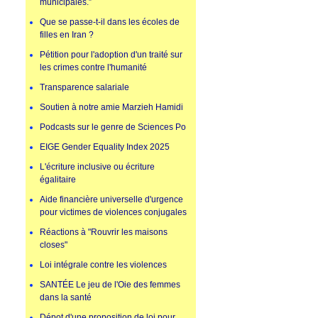
municipales.”
Que se passe-t-il dans les écoles de
filles en Iran ?
Pétition pour l'adoption d'un traité sur
les crimes contre l'humanité
Transparence salariale
Soutien à notre amie Marzieh Hamidi
Podcasts sur le genre de Sciences Po
EIGE Gender Equality Index 2025
L'écriture inclusive ou écriture
égalitaire
Aide financière universelle d'urgence
pour victimes de violences conjugales
Réactions à "Rouvrir les maisons
closes"
Loi intégrale contre les violences
SANTÉE Le jeu de l'Oie des femmes
dans la santé
Dépot d'une proposition de loi pour