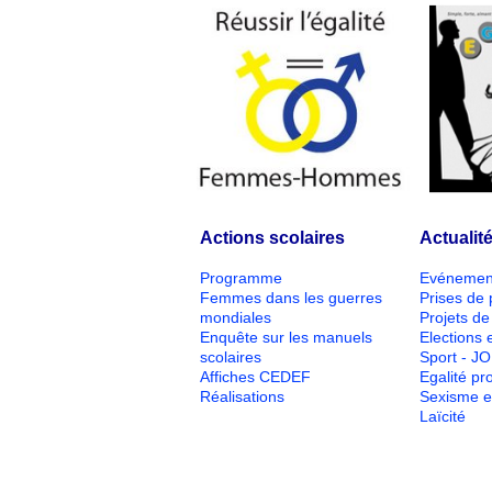
Actions scolaires
Actualit
Programme
Evénemen
Femmes dans les guerres
Prises de 
mondiales
Projets de 
Enquête sur les manuels
Elections e
scolaires
Sport - J
Affiches CEDEF
Egalité pr
Réalisations
Sexisme e
Laïcité