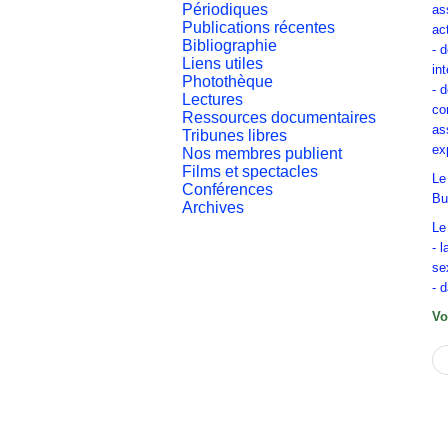
Périodiques
as
Publications récentes
ac
Bibliographie
- 
Liens utiles
in
Photothèque
- 
Lectures
co
Ressources documentaires
as
Tribunes libres
ex
Nos membres publient
Films et spectacles
Le
Conférences
Bu
Archives
Le
- 
se
- 
Vo