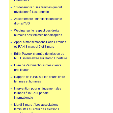
Humanités
13 décembre : Des femmes qui ont
révolutionné l’astronomie
28 septembre : manifestation sur le
droit à l'IVG
Webinar sur le respect des droits
humains des femmes handicapées
Appel à manifestations Paris-Femmes
et IRAN 3 mars et 7 et 8 mars
Edith Payeux chargée de mission de
REFH interviewée sur Radio Libertaire
Livre de Zéromacho sur les clients
prostitueurs
Rapport de l'ONU sur les écarts entre
femmes et hommes
Intervention pour un jugement des
talibans à la Cour pénale
internationale
Mardi 3 mars : “Les associations
féministes au cœur des élections