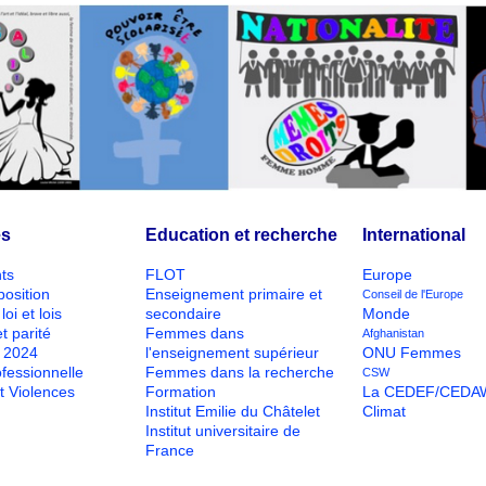
és
Education et recherche
International
ts
FLOT
Europe
position
Enseignement primaire et
Conseil de l'Europe
loi et lois
secondaire
Monde
t parité
Femmes dans
Afghanistan
O 2024
l'enseignement supérieur
ONU Femmes
ofessionnelle
Femmes dans la recherche
CSW
t Violences
Formation
La CEDEF/CEDA
Institut Emilie du Châtelet
Climat
Institut universitaire de
France