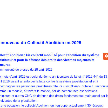
enouveau du Collectif Abolition en 2025
llectif Abolition : Un collectif mobilisé pour l’abolition du système
ostitueur et pour la défense des droits des victimes majeures et
neures
mmuniqué de presse du 28 avril 2025
e mois d’avril 2025 est celui du 9ème anniversaire de la loi n° 2016-444 du 13
ril 2016 visant à renforcer la lutte contre le système prostitutionnel et à
compagner les personnes prostituées dite loi « loi Olivier-Coutelle 1, reconnu
mme un modèle, à travers le monde, par de nombreuses associations
ministes et autres ONG de défense des droits fondamentaux mais aussi par l
rvivantes de la prostitution.
cette occasion, le collectif Abolition, qui regroupe actuellement 30 réseaux