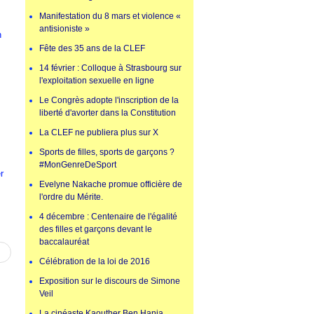
Manifestation du 8 mars et violence «
antisioniste »
n
Fête des 35 ans de la CLEF
14 février : Colloque à Strasbourg sur
l'exploitation sexuelle en ligne
Le Congrès adopte l'inscription de la
liberté d'avorter dans la Constitution
La CLEF ne publiera plus sur X
Sports de filles, sports de garçons ?
#MonGenreDeSport
r
Evelyne Nakache promue officière de
l'ordre du Mérite.
4 décembre : Centenaire de l'égalité
des filles et garçons devant le
baccalauréat
Célébration de la loi de 2016
Exposition sur le discours de Simone
Veil
La cinéaste Kaouther Ben Hania