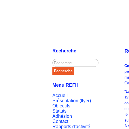
R
Recherche
Rechercher
Co
Recherche
pr
mi
Co
Menu REFH
"L
Accueil
av
Présentation (flyer)
ac
Objectifs
co
Statuts
fé
Adhésion
su
Contact
A 
Rapports d'activité