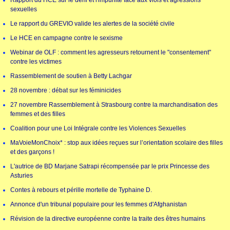
Rapport du HCE sur le déni et l'impunité face aux viols et agressions
sexuelles
Le rapport du GREVIO valide les alertes de la société civile
Le HCE en campagne contre le sexisme
Webinar de OLF : comment les agresseurs retournent le "consentement"
contre les victimes
Rassemblement de soutien à Betty Lachgar
28 novembre : débat sur les féminicides
27 novembre Rassemblement à Strasbourg contre la marchandisation des
femmes et des filles
Coalition pour une Loi Intégrale contre les Violences Sexuelles
MaVoieMonChoix* : stop aux idées reçues sur l’orientation scolaire des filles
et des garçons !
L'autrice de BD Marjane Satrapi récompensée par le prix Princesse des
Asturies
Contes à rebours et pérille mortelle de Typhaine D.
Annonce d'un tribunal populaire pour les femmes d'Afghanistan
Révision de la directive européenne contre la traite des êtres humains