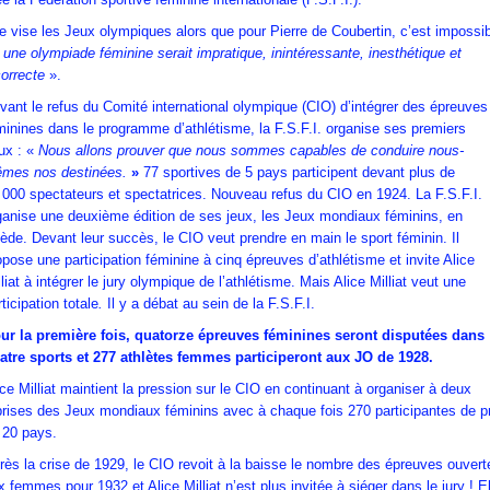
le vise les Jeux olympiques alors que pour Pierre de Coubertin, c’est impossi
une olympiade féminine serait impratique, inintéressante, inesthétique et
correcte
».
vant le refus du Comité international olympique (CIO) d’intégrer des épreuves
minines dans le programme d’athlétisme, la F.S.F.I. organise ses premiers
ux : «
Nous allons prouver que nous sommes capables de conduire nous-
mes nos destinées.
»
77 sportives de 5 pays participent devant plus de
 000 spectateurs et spectatrices. Nouveau refus du CIO en 1924. La F.S.F.I.
ganise une deuxième édition de ses jeux, les Jeux mondiaux féminins, en
ède. Devant leur succès, le CIO veut prendre en main le sport féminin. Il
opose une participation féminine à cinq épreuves d’athlétisme et invite Alice
lliat à intégrer le jury olympique de l’athlétisme. Mais Alice Milliat veut une
ticipation totale
.
Il y a débat au sein de la F.S.F.I.
ur la première fois, quatorze épreuves féminines seront disputées dans
atre sports et 277 athlètes femmes participeront aux JO de 1928.
ice Milliat maintient la pression sur le CIO en continuant à organiser à deux
prises des Jeux mondiaux féminins avec à chaque fois 270 participantes de p
 20 pays.
rès la crise de 1929, le CIO revoit à la baisse le nombre des épreuves ouvert
x femmes pour 1932 et Alice Milliat n’est plus invitée à siéger dans le jury ! El