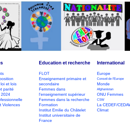
és
Education et recherche
International
ts
FLOT
Europe
position
Enseignement primaire et
Conseil de l'Europe
loi et lois
secondaire
Monde
t parité
Femmes dans
Afghanistan
O 2024
l'enseignement supérieur
ONU Femmes
ofessionnelle
Femmes dans la recherche
CSW
t Violences
Formation
La CEDEF/CEDA
Institut Emilie du Châtelet
Climat
Institut universitaire de
France