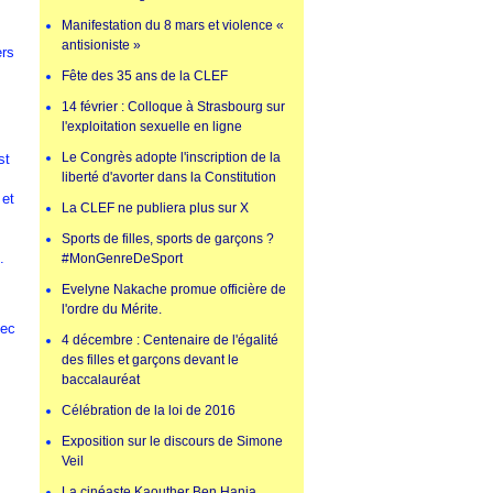
Manifestation du 8 mars et violence «
antisioniste »
ers
Fête des 35 ans de la CLEF
14 février : Colloque à Strasbourg sur
l'exploitation sexuelle en ligne
Le Congrès adopte l'inscription de la
st
liberté d'avorter dans la Constitution
 et
La CLEF ne publiera plus sur X
Sports de filles, sports de garçons ?
.
#MonGenreDeSport
Evelyne Nakache promue officière de
l'ordre du Mérite.
vec
4 décembre : Centenaire de l'égalité
des filles et garçons devant le
baccalauréat
Célébration de la loi de 2016
Exposition sur le discours de Simone
Veil
La cinéaste Kaouther Ben Hania