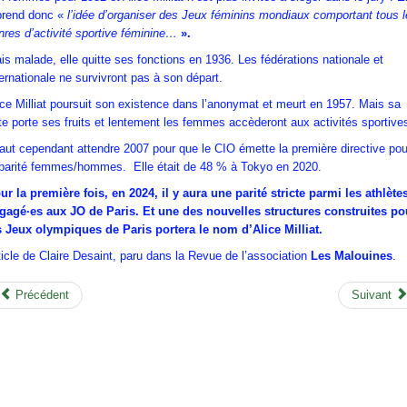
prend donc «
l’idée d’organiser des Jeux féminins mondiaux comportant tous 
nres d’activité sportive féminine…
».
is malade, elle quitte ses fonctions en 1936. Les fédérations nationale et
ternationale ne survivront pas à son départ.
ice Milliat poursuit son existence dans l’anonymat et meurt en 1957. Mais sa
tte porte ses fruits et lentement les femmes accèderont aux activités sportive
 faut cependant attendre 2007 pour que le CIO émette la première directive pou
 parité femmes/hommes. Elle était de 48 % à Tokyo en 2020.
ur la première fois, en 2024, il y aura une parité stricte parmi les athlète
gagé·es aux JO de Paris. Et une des nouvelles structures construites po
s Jeux olympiques de Paris portera le nom d’Alice Milliat.
ticle de Claire Desaint, paru dans la Revue de l’association
Les Malouines
.
Précédent
Suivant