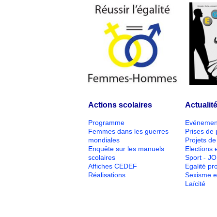
Actions scolaires
Actualit
Programme
Evénemen
Femmes dans les guerres
Prises de 
mondiales
Projets de 
Enquête sur les manuels
Elections e
scolaires
Sport - J
Affiches CEDEF
Egalité pr
Réalisations
Sexisme e
Laïcité