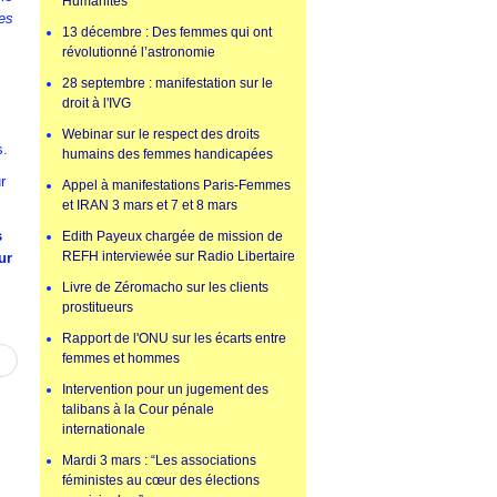
Humanités
les
13 décembre : Des femmes qui ont
révolutionné l’astronomie
28 septembre : manifestation sur le
droit à l'IVG
Webinar sur le respect des droits
s.
humains des femmes handicapées
r
Appel à manifestations Paris-Femmes
et IRAN 3 mars et 7 et 8 mars
s
Edith Payeux chargée de mission de
REFH interviewée sur Radio Libertaire
ur
Livre de Zéromacho sur les clients
prostitueurs
Rapport de l'ONU sur les écarts entre
femmes et hommes
Intervention pour un jugement des
talibans à la Cour pénale
internationale
Mardi 3 mars : “Les associations
féministes au cœur des élections