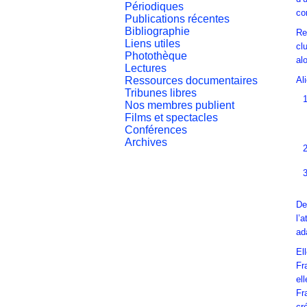
Périodiques
co
Publications récentes
Bibliographie
Re
Liens utiles
cl
Photothèque
al
Lectures
Ressources documentaires
Al
Tribunes libres
Nos membres publient
Films et spectacles
Conférences
Archives
De
l’
ad
El
Fr
el
Fr
cr