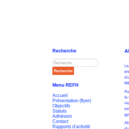
A
Recherche
Rechercher
La
Recherche
en
d’
Mi
Menu REFH
Au
Accueil
la
Présentation (flyer)
vio
Objectifs
es
Statuts
gy
Adhésion
Contact
Al
Rapports d'activité
d’