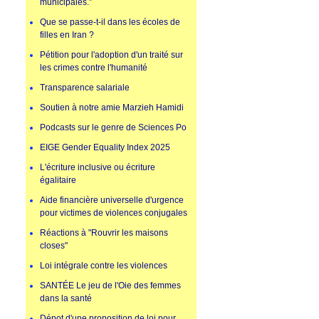
municipales.”
Que se passe-t-il dans les écoles de
filles en Iran ?
Pétition pour l'adoption d'un traité sur
les crimes contre l'humanité
Transparence salariale
Soutien à notre amie Marzieh Hamidi
Podcasts sur le genre de Sciences Po
EIGE Gender Equality Index 2025
L'écriture inclusive ou écriture
égalitaire
Aide financière universelle d'urgence
pour victimes de violences conjugales
Réactions à "Rouvrir les maisons
closes"
Loi intégrale contre les violences
SANTÉE Le jeu de l'Oie des femmes
dans la santé
Dépot d'une proposition de loi pour