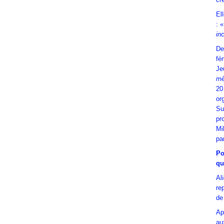
El
: «
in
De
fé
Je
mê
20
or
Su
pr
Mi
par
Po
qu
Al
re
de
Ap
au