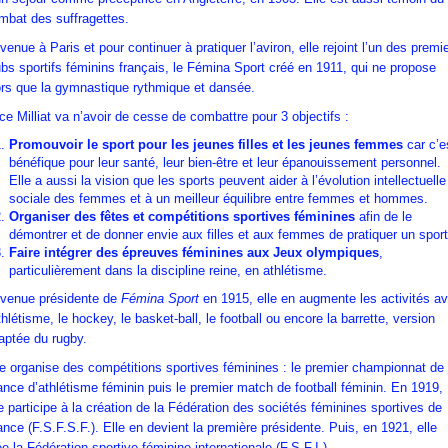
mbat des suffragettes.
venue à Paris et pour continuer à pratiquer l’aviron, elle rejoint l’un des premi
ubs sportifs féminins français, le Fémina Sport créé en 1911, qui ne propose
ors que la gymnastique rythmique et dansée.
ice Milliat va n’avoir de cesse de combattre pour 3 objectifs :
Promouvoir le sport pour les jeunes filles et les jeunes femmes
car c’e
bénéfique pour leur santé, leur bien-être et leur épanouissement personnel.
Elle a aussi la vision que les sports peuvent aider à l’évolution intellectuelle
sociale des femmes et à un meilleur équilibre entre femmes et hommes.
Organiser des fêtes et compétitions sportives féminines
afin de le
démontrer et de donner envie aux filles et aux femmes de pratiquer un sport
Faire intégrer des épreuves féminines aux Jeux olympiques
,
particulièrement dans la discipline reine, en athlétisme.
venue présidente de
Fémina Sport
en 1915, elle en augmente les activités a
athlétisme, le hockey, le basket-ball, le football ou encore la barrette, version
aptée du rugby.
le organise des compétitions sportives féminines : le premier championnat de
ance d’athlétisme féminin puis le premier match de football féminin. En 1919,
le participe à la création de la Fédération des sociétés féminines sportives de
ance (F.S.F.S.F.). Elle en devient la première présidente. Puis, en 1921, elle
ée la Fédération sportive féminine internationale (F.S.F.I.).