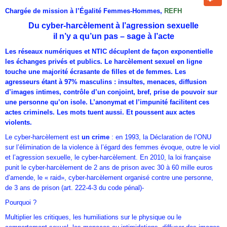
Chargée de mission à l’Égalité Femmes-Hommes,
REFH
Du cyber-harcèlement à l’agression sexuelle
il n’y a qu’un pas – sage à l’acte
Les réseaux numériques et NTIC décuplent de façon exponentielle
les échanges privés et publics. Le harcèlement sexuel en ligne
touche une majorité écrasante de filles et de femmes. Les
agresseurs étant à 97% masculins : insultes, menaces, diffusion
d’images intimes, contrôle d’un conjoint, bref, prise de pouvoir sur
une personne qu’on isole. L’anonymat et l’impunité facilitent ces
actes criminels. Les mots tuent aussi. Et poussent aux actes
violents.
Le cyber-harcèlement est
un crime
: en 1993, la Déclaration de l’ONU
sur l’élimination de la violence à l’égard des femmes évoque, outre le viol
et l’agression sexuelle, le cyber-harcèlement. En 2010, la loi française
punit le cyber-harcèlement de 2 ans de prison avec 30 à 60 mille euros
d’amende, le « raid», cyber-harcèlement organisé contre une personne,
de 3 ans de prison (art. 222-4-3 du code pénal)-
Pourquoi ?
Multiplier les critiques, les humiliations sur le physique ou le