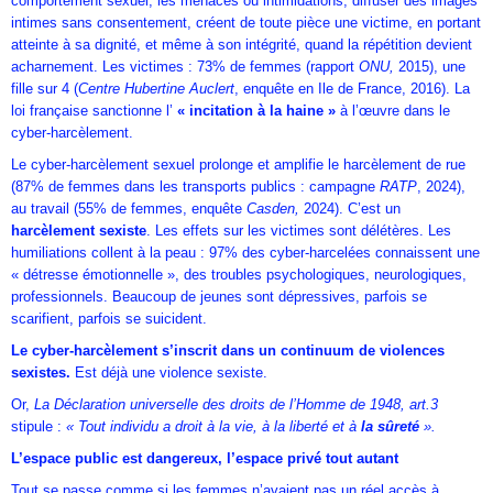
comportement sexuel, les menaces ou intimidations, diffuser des images
intimes sans consentement, créent de toute pièce une victime, en portant
atteinte à sa dignité, et même à son intégrité, quand la répétition devient
acharnement. Les victimes : 73% de femmes (rapport
ONU,
2015), une
fille sur 4 (
Centre Hubertine Auclert
, enquête en Ile de France, 2016). La
loi française sanctionne l’
« incitation à la haine »
à l’œuvre dans le
cyber-harcèlement.
Le cyber-harcèlement sexuel prolonge et amplifie le harcèlement de rue
(87% de femmes dans les transports publics : campagne
RATP
, 2024),
au travail (55% de femmes, enquête
Casden,
2024). C’est un
harcèlement sexiste
. Les effets sur les victimes sont délétères. Les
humiliations collent à la peau : 97% des cyber-harcelées connaissent une
« détresse émotionnelle », des troubles psychologiques, neurologiques,
professionnels. Beaucoup de jeunes sont dépressives, parfois se
scarifient, parfois se suicident.
Le cyber-harcèlement s’inscrit dans un continuum de violences
sexistes.
Est déjà une violence sexiste.
Or,
La Déclaration universelle des droits de l’Homme de 1948, art.3
stipule :
« Tout individu a droit à la vie, à la liberté et à
la sûreté
».
L’espace public est dangereux, l’espace privé tout autant
Tout se passe comme si les femmes n’avaient pas un réel accès à