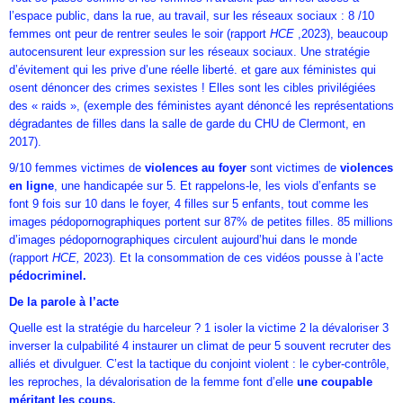
l’espace public, dans la rue, au travail, sur les réseaux sociaux : 8 /10
femmes ont peur de rentrer seules le soir (rapport
HCE
,2023), beaucoup
autocensurent leur expression sur les réseaux sociaux. Une stratégie
d’évitement qui les prive d’une réelle liberté. et gare aux féministes qui
osent dénoncer des crimes sexistes ! Elles sont les cibles privilégiées
des « raids », (exemple des féministes ayant dénoncé les représentations
dégradantes de filles dans la salle de garde du CHU de Clermont, en
2017).
9/10 femmes victimes de
violences au foyer
sont victimes de
violences
en ligne
, une handicapée sur 5. Et rappelons-le, les viols d’enfants se
font 9 fois sur 10 dans le foyer, 4 filles sur 5 enfants, tout comme les
images pédopornographiques portent sur 87% de petites filles. 85 millions
d’images pédopornographiques circulent aujourd’hui dans le monde
(rapport
HCE,
2023). Et la consommation de ces vidéos pousse à l’acte
pédocriminel.
De la parole à l’acte
Quelle est la stratégie du harceleur ? 1 isoler la victime 2 la dévaloriser 3
inverser la culpabilité 4 instaurer un climat de peur 5 souvent recruter des
alliés et divulguer. C’est la tactique du conjoint violent : le cyber-contrôle,
les reproches, la dévalorisation de la femme font d’elle
une coupable
méritant les coups.