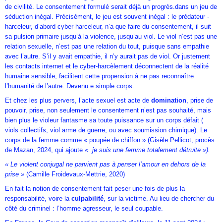
de civilité. Le consentement formulé serait déjà un progrès.dans un jeu de
séduction inégal. Précisément, le jeu est souvent inégal : le prédateur -
harceleur, d’abord cyber-harceleur, n’a que faire du consentement, il suit
sa pulsion primaire jusqu’à la violence, jusqu’au viol. Le viol n’est pas une
relation sexuelle, n’est pas une relation du tout, puisque sans empathie
avec l’autre. S’il y avait empathie, il n’y aurait pas de viol. Or justement
les contacts internet et le cyber-harcèlement déconnectent de la réalité
humaine sensible, facilitent cette propension à ne pas reconnaître
l’humanité de l’autre. Devenu.e simple corps.
Et chez les plus pervers, l’acte sexuel est acte de
domination
, prise de
pouvoir, prise, non seulement le consentement n’est pas souhaité, mais
bien plus le violeur fantasme sa toute puissance sur un corps défait (
viols collectifs, viol arme de guerre, ou avec soumission chimique). Le
corps de la femme comme « poupée de chiffon » (Gisèle Pellicot, procès
de Mazan, 2024, qui ajoute
« je suis une femme totalement détruite »).
« Le violent conjugal ne parvient pas à penser l’amour en dehors de la
prise »
(Camille Froidevaux-Mettrie, 2020)
En fait la notion de consentement fait peser une fois de plus la
responsabilité, voire la
culpabilité
, sur la victime. Au lieu de chercher du
côté du criminel : l’homme agresseur, le seul coupable.