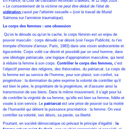
En France, la Cour de cassation reconnaît d’ailleurs, le 11 sept 2024 :
« Le
consentement de la victime ne peut être déduit de l’état de
sidération
causé par l’atteinte sexuelle »
(voir le travail de Muriel
Salmona sur l’amnésie traumatique).
Le corps des femmes : une obsession
Qu’on le dénude ou qu’on le cache, le corps féminin est un enjeu de
pouvoir masculin : corps dénudé car désiré (voir l’expo
Publicité, tu t’es
trompée d’histoire d’amour
, Paris, 1983) dans une vision androcentrée et
égocentrée. Corps voilé car désiré et possédé par un seul homme, dans
une idéologie patriarcale, une logique d’appropriation masculine, qui tend
à réduire la femme à son corps.
Contrôler le corps des femmes,
c’est
l’objectif premier des religions, des théocraties, du patriarcat. Le corps de
la femme est au service de l’homme, pour son plaisir, son confort, sa
progéniture : la domination du père exprime la volonté de contrôler qu’il
est bien le père, le propriétaire de la progéniture, et d’assurer ainsi la
transmission de ses biens. Dans le même mouvement, il s’agit pour lui
de contrôler la virginité de sa femme, qu’elle est bien sa femme, fidèle et
vouée à son service. Le
patriarcat
est une prise de pouvoir sur la moitié
de l’humanité qui détient la puissance procréatrice : la femme. On veut
contrôler sa volonté, ses désirs, sa parole, sa liberté.
Pourtant, en société démocratique où prévaut le principe d’égalité :
la