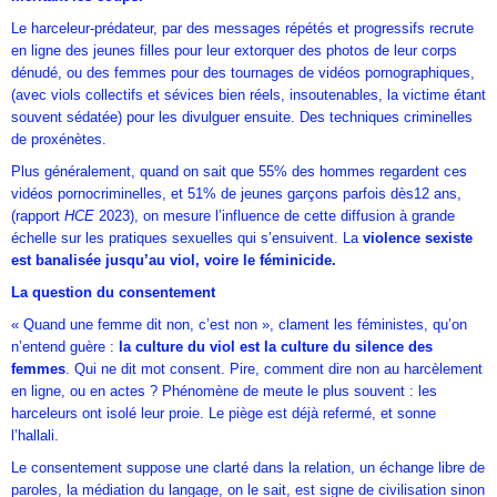
Le harceleur-prédateur, par des messages répétés et progressifs recrute
en ligne des jeunes filles pour leur extorquer des photos de leur corps
dénudé, ou des femmes pour des tournages de vidéos pornographiques,
(avec viols collectifs et sévices bien réels, insoutenables, la victime étant
souvent sédatée) pour les divulguer ensuite. Des techniques criminelles
de proxénètes.
Plus généralement, quand on sait que 55% des hommes regardent ces
vidéos pornocriminelles, et 51% de jeunes garçons parfois dès12 ans,
(rapport
HCE
2023), on mesure l’influence de cette diffusion à grande
échelle sur les pratiques sexuelles qui s’ensuivent. La
violence sexiste
est banalisée jusqu’au viol, voire le féminicide.
La question du consentement
« Quand une femme dit non, c’est non », clament les féministes, qu’on
n’entend guère :
la culture du viol est la culture du silence des
femmes
. Qui ne dit mot consent. Pire, comment dire non au harcèlement
en ligne, ou en actes ? Phénomène de meute le plus souvent : les
harceleurs ont isolé leur proie. Le piège est déjà refermé, et sonne
l’hallali.
Le consentement suppose une clarté dans la relation, un échange libre de
paroles, la médiation du langage, on le sait, est signe de civilisation sinon