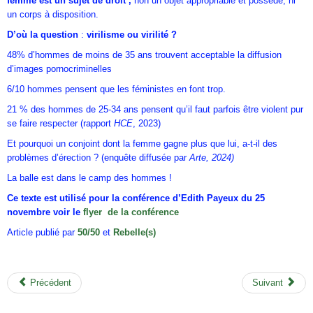
femme est un sujet de droit ,
non un objet appropriable et possédé, ni
un corps à disposition.
D’où la question
:
virilisme ou virilité ?
48% d’hommes de moins de 35 ans trouvent acceptable la diffusion
d’images pornocriminelles
6/10 hommes pensent que les féministes en font trop.
21 % des hommes de 25-34 ans pensent qu’il faut parfois être violent pur
se faire respecter (rapport
HCE
, 2023)
Et pourquoi un conjoint dont la femme gagne plus que lui, a-t-il des
problèmes d’érection ? (enquête diffusée par
Arte, 2024)
La balle est dans le camp des hommes !
Ce texte est utilisé pour la conférence d’Edith Payeux du 25
novembre voir le
flyer de la conférence
Article publié par
50/50
et
Rebelle(s)
Précédent
Suivant