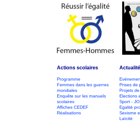
Actions scolaires
Actualit
Programme
Evénemen
Femmes dans les guerres
Prises de 
mondiales
Projets de 
Enquête sur les manuels
Elections e
scolaires
Sport - J
Affiches CEDEF
Egalité pr
Réalisations
Sexisme e
Laïcité