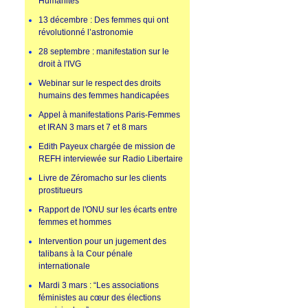
Humanités
13 décembre : Des femmes qui ont
révolutionné l’astronomie
28 septembre : manifestation sur le
droit à l'IVG
Webinar sur le respect des droits
humains des femmes handicapées
Appel à manifestations Paris-Femmes
et IRAN 3 mars et 7 et 8 mars
Edith Payeux chargée de mission de
REFH interviewée sur Radio Libertaire
Livre de Zéromacho sur les clients
prostitueurs
Rapport de l'ONU sur les écarts entre
femmes et hommes
Intervention pour un jugement des
talibans à la Cour pénale
internationale
Mardi 3 mars : “Les associations
féministes au cœur des élections