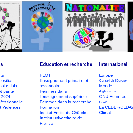
és
Education et recherche
International
ts
FLOT
Europe
position
Enseignement primaire et
Conseil de l'Europe
loi et lois
secondaire
Monde
t parité
Femmes dans
Afghanistan
O 2024
l'enseignement supérieur
ONU Femmes
ofessionnelle
Femmes dans la recherche
CSW
t Violences
Formation
La CEDEF/CEDA
Institut Emilie du Châtelet
Climat
Institut universitaire de
France