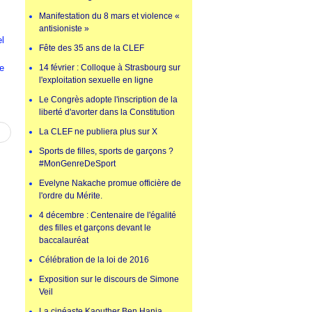
Manifestation du 8 mars et violence «
antisioniste »
el
Fête des 35 ans de la CLEF
de
14 février : Colloque à Strasbourg sur
l'exploitation sexuelle en ligne
Le Congrès adopte l'inscription de la
liberté d'avorter dans la Constitution
La CLEF ne publiera plus sur X
Sports de filles, sports de garçons ?
#MonGenreDeSport
Evelyne Nakache promue officière de
l'ordre du Mérite.
4 décembre : Centenaire de l'égalité
des filles et garçons devant le
baccalauréat
Célébration de la loi de 2016
Exposition sur le discours de Simone
Veil
La cinéaste Kaouther Ben Hania