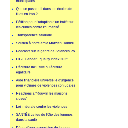
municipales.”
Que se passe-t-il dans les écoles de
filles en Iran ?
Pétition pour l'adoption d'un traité sur
les crimes contre l'humanité
Transparence salariale
Soutien à notre amie Marzieh Hamidi
Podcasts sur le genre de Sciences Po
EIGE Gender Equality Index 2025
L'écriture inclusive ou écriture
égalitaire
Aide financière universelle d'urgence
pour victimes de violences conjugales
Réactions à "Rouvrir les maisons
closes"
Loi intégrale contre les violences
SANTÉE Le jeu de l'Oie des femmes
dans la santé
Dépot d'une proposition de loi pour