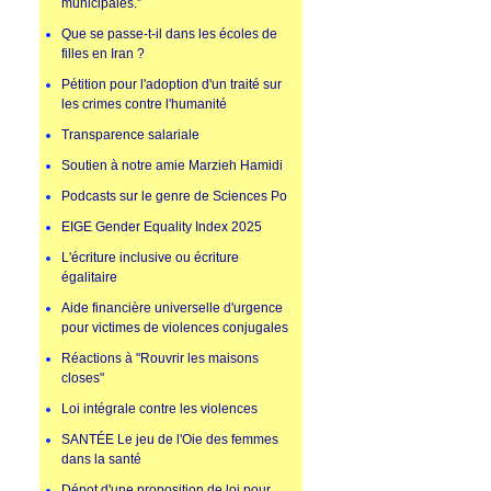
municipales.”
Que se passe-t-il dans les écoles de
filles en Iran ?
Pétition pour l'adoption d'un traité sur
les crimes contre l'humanité
Transparence salariale
Soutien à notre amie Marzieh Hamidi
Podcasts sur le genre de Sciences Po
EIGE Gender Equality Index 2025
L'écriture inclusive ou écriture
égalitaire
Aide financière universelle d'urgence
pour victimes de violences conjugales
Réactions à "Rouvrir les maisons
closes"
Loi intégrale contre les violences
SANTÉE Le jeu de l'Oie des femmes
dans la santé
Dépot d'une proposition de loi pour