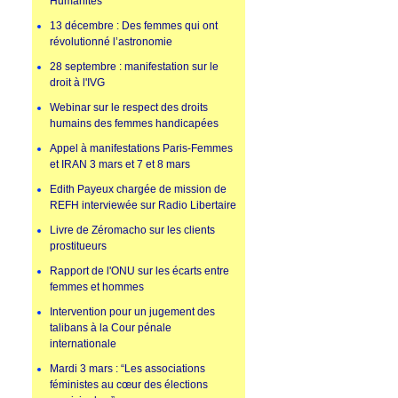
Humanités
13 décembre : Des femmes qui ont
révolutionné l’astronomie
28 septembre : manifestation sur le
droit à l'IVG
Webinar sur le respect des droits
humains des femmes handicapées
Appel à manifestations Paris-Femmes
et IRAN 3 mars et 7 et 8 mars
Edith Payeux chargée de mission de
REFH interviewée sur Radio Libertaire
Livre de Zéromacho sur les clients
prostitueurs
Rapport de l'ONU sur les écarts entre
femmes et hommes
Intervention pour un jugement des
talibans à la Cour pénale
internationale
Mardi 3 mars : “Les associations
féministes au cœur des élections