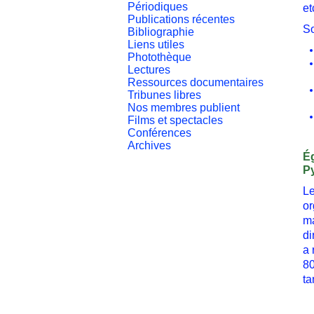
Périodiques
et
Publications récentes
So
Bibliographie
Liens utiles
Photothèque
Lectures
Ressources documentaires
Tribunes libres
Nos membres publient
Films et spectacles
Conférences
Archives
Ég
P
Le
or
ma
di
a 
80
ta