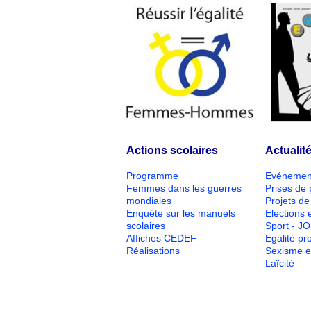
Actions scolaires
Actualit
Programme
Evénemen
Femmes dans les guerres
Prises de 
mondiales
Projets de 
Enquête sur les manuels
Elections e
scolaires
Sport - J
Affiches CEDEF
Egalité pr
Réalisations
Sexisme e
Laïcité