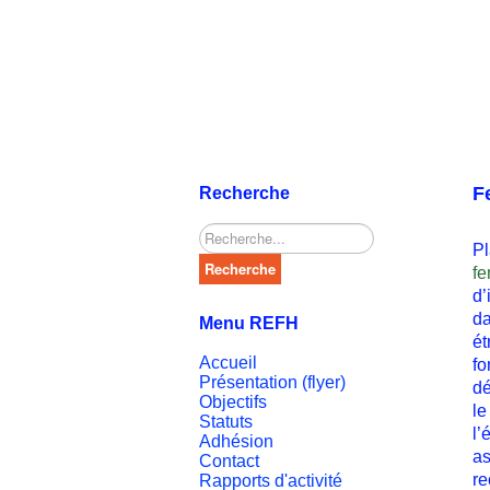
F
Recherche
Rechercher
Pl
Recherche
f
d’
da
Menu REFH
ét
Accueil
fo
Présentation (flyer)
dé
Objectifs
le
Statuts
l’
Adhésion
as
Contact
re
Rapports d'activité