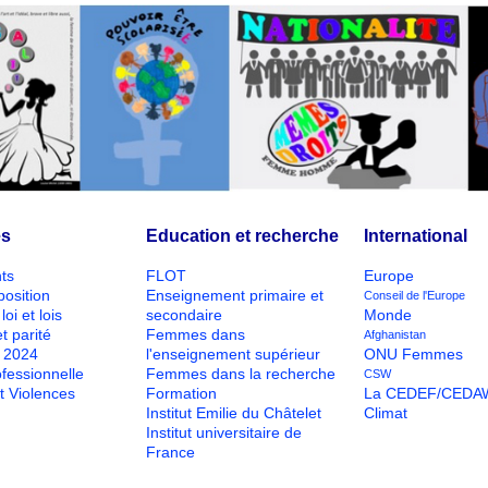
és
Education et recherche
International
ts
FLOT
Europe
position
Enseignement primaire et
Conseil de l'Europe
loi et lois
secondaire
Monde
t parité
Femmes dans
Afghanistan
O 2024
l'enseignement supérieur
ONU Femmes
ofessionnelle
Femmes dans la recherche
CSW
t Violences
Formation
La CEDEF/CEDA
Institut Emilie du Châtelet
Climat
Institut universitaire de
France