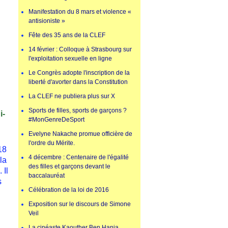
Manifestation du 8 mars et violence «
antisioniste »
Fête des 35 ans de la CLEF
14 février : Colloque à Strasbourg sur
l'exploitation sexuelle en ligne
Le Congrès adopte l'inscription de la
liberté d'avorter dans la Constitution
La CLEF ne publiera plus sur X
Sports de filles, sports de garçons ?
i-
#MonGenreDeSport
Evelyne Nakache promue officière de
l'ordre du Mérite.
18
4 décembre : Centenaire de l'égalité
la
des filles et garçons devant le
 Il
baccalauréat
s
Célébration de la loi de 2016
Exposition sur le discours de Simone
Veil
La cinéaste Kaouther Ben Hania