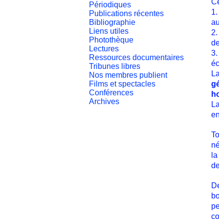
Ce
Périodiques
1.
Publications récentes
Bibliographie
au
Liens utiles
2.
Photothèque
de
Lectures
3.
Ressources documentaires
é
Tribunes libres
La
Nos membres publient
Films et spectacles
g
Conférences
h
Archives
La
en
To
né
la
de
De
bo
pe
co