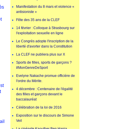
ès
Manifestation du 8 mars et violence «
antisioniste »
t
Fête des 35 ans de la CLEF
14 février : Colloque à Strasbourg sur
l'exploitation sexuelle en ligne
Le Congrès adopte l'inscription de la
liberté d'avorter dans la Constitution
La CLEF ne publiera plus sur X
Sports de filles, sports de garçons ?
#MonGenreDeSport
Evelyne Nakache promue officière de
l'ordre du Mérite.
st
4 décembre : Centenaire de l'égalité
t
des filles et garçons devant le
baccalauréat
Célébration de la loi de 2016
Exposition sur le discours de Simone
Veil
ail
La cinéaste Kaouther Ben Hania