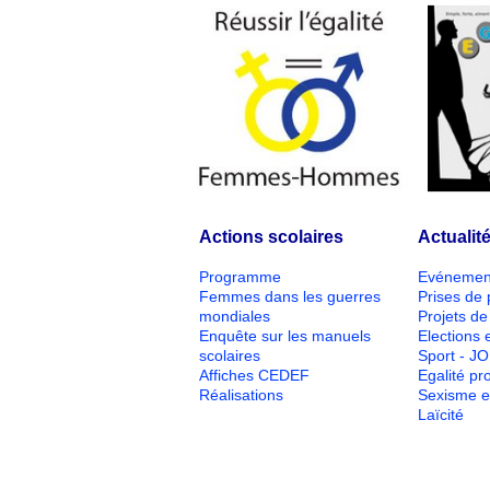
Actions scolaires
Actualit
Programme
Evénemen
Femmes dans les guerres
Prises de 
mondiales
Projets de 
Enquête sur les manuels
Elections e
scolaires
Sport - J
Affiches CEDEF
Egalité pr
Réalisations
Sexisme e
Laïcité