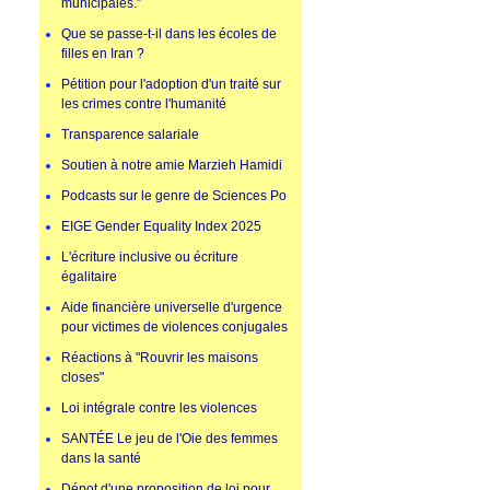
municipales.”
Que se passe-t-il dans les écoles de
filles en Iran ?
Pétition pour l'adoption d'un traité sur
les crimes contre l'humanité
Transparence salariale
Soutien à notre amie Marzieh Hamidi
Podcasts sur le genre de Sciences Po
EIGE Gender Equality Index 2025
L'écriture inclusive ou écriture
égalitaire
Aide financière universelle d'urgence
pour victimes de violences conjugales
Réactions à "Rouvrir les maisons
closes"
Loi intégrale contre les violences
SANTÉE Le jeu de l'Oie des femmes
dans la santé
Dépot d'une proposition de loi pour