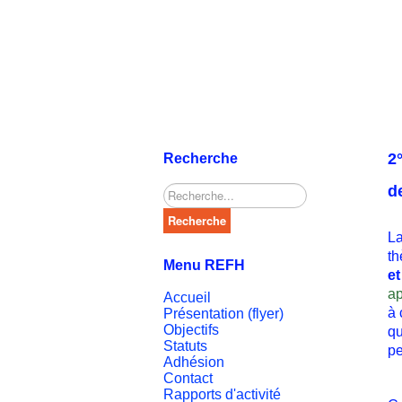
2
Recherche
d
Rechercher
Recherche
La
t
Menu REFH
e
ap
Accueil
à 
Présentation (flyer)
Objectifs
qu
Statuts
pe
Adhésion
Contact
Rapports d'activité