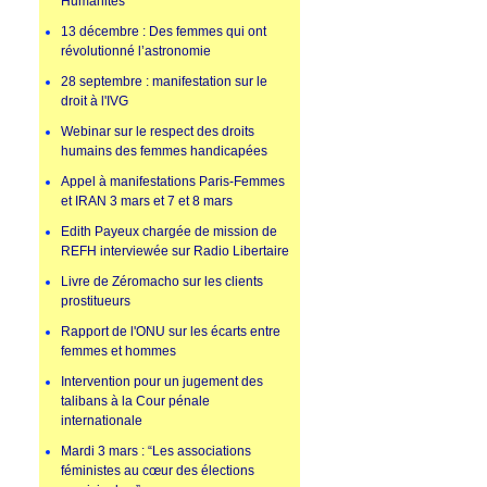
Humanités
13 décembre : Des femmes qui ont
révolutionné l’astronomie
28 septembre : manifestation sur le
droit à l'IVG
Webinar sur le respect des droits
humains des femmes handicapées
Appel à manifestations Paris-Femmes
et IRAN 3 mars et 7 et 8 mars
Edith Payeux chargée de mission de
REFH interviewée sur Radio Libertaire
Livre de Zéromacho sur les clients
prostitueurs
Rapport de l'ONU sur les écarts entre
femmes et hommes
Intervention pour un jugement des
talibans à la Cour pénale
internationale
Mardi 3 mars : “Les associations
féministes au cœur des élections