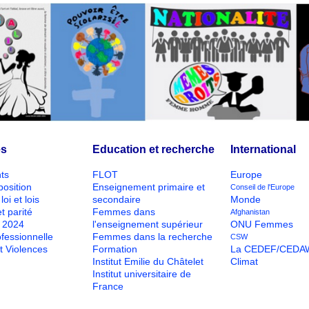
és
Education et recherche
International
ts
FLOT
Europe
position
Enseignement primaire et
Conseil de l'Europe
loi et lois
secondaire
Monde
t parité
Femmes dans
Afghanistan
O 2024
l'enseignement supérieur
ONU Femmes
ofessionnelle
Femmes dans la recherche
CSW
t Violences
Formation
La CEDEF/CEDA
Institut Emilie du Châtelet
Climat
Institut universitaire de
France