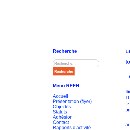
L
Recherche
t
Rechercher
Recherche
A
Menu REFH
le
Accueil
10
Présentation (flyer)
le
Objectifs
pr
Statuts
Adhésion
No
Contact
au
Rapports d'activité