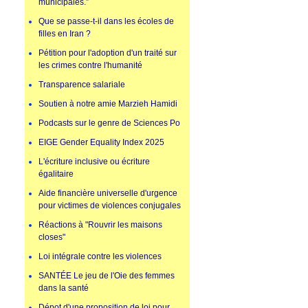
municipales.”
Que se passe-t-il dans les écoles de
filles en Iran ?
Pétition pour l'adoption d'un traité sur
les crimes contre l'humanité
Transparence salariale
Soutien à notre amie Marzieh Hamidi
Podcasts sur le genre de Sciences Po
EIGE Gender Equality Index 2025
L'écriture inclusive ou écriture
égalitaire
Aide financière universelle d'urgence
pour victimes de violences conjugales
Réactions à "Rouvrir les maisons
closes"
Loi intégrale contre les violences
SANTÉE Le jeu de l'Oie des femmes
dans la santé
Dépot d'une proposition de loi pour