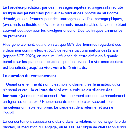
Le harceleur-prédateur, par des messages répétés et progressifs recrute
en ligne des jeunes filles pour leur extorquer des photos de leur corps
dénudé, ou des femmes pour des tournages de vidéos pornographiques,
(avec viols collectifs et sévices bien réels, insoutenables, la victime étant
souvent sédatée) pour les divulguer ensuite. Des techniques criminelles
de proxénètes.
Plus généralement, quand on sait que 55% des hommes regardent ces
vidéos pornocriminelles, et 51% de jeunes garçons parfois dès12 ans,
(rapport
HCE
2023), on mesure l’influence de cette diffusion à grande
échelle sur les pratiques sexuelles qui s’ensuivent. La
violence sexiste
est banalisée jusqu’au viol, voire le féminicide.
La question du consentement
« Quand une femme dit non, c’est non », clament les féministes, qu’on
n’entend guère :
la culture du viol est la culture du silence des
femmes
. Qui ne dit mot consent. Pire, comment dire non au harcèlement
en ligne, ou en actes ? Phénomène de meute le plus souvent : les
harceleurs ont isolé leur proie. Le piège est déjà refermé, et sonne
l’hallali.
Le consentement suppose une clarté dans la relation, un échange libre de
paroles, la médiation du langage, on le sait, est signe de civilisation sinon