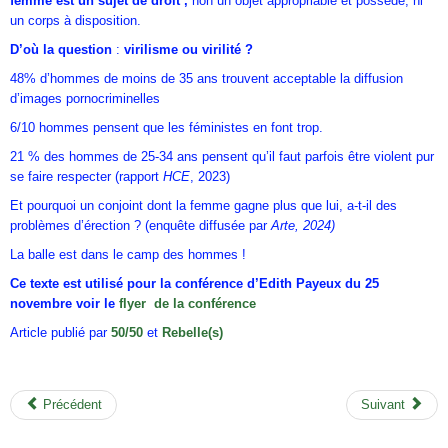
femme est un sujet de droit ,
non un objet appropriable et possédé, ni
un corps à disposition.
D’où la question
:
virilisme ou virilité ?
48% d’hommes de moins de 35 ans trouvent acceptable la diffusion
d’images pornocriminelles
6/10 hommes pensent que les féministes en font trop.
21 % des hommes de 25-34 ans pensent qu’il faut parfois être violent pur
se faire respecter (rapport
HCE
, 2023)
Et pourquoi un conjoint dont la femme gagne plus que lui, a-t-il des
problèmes d’érection ? (enquête diffusée par
Arte, 2024)
La balle est dans le camp des hommes !
Ce texte est utilisé pour la conférence d’Edith Payeux du 25
novembre voir le
flyer de la conférence
Article publié par
50/50
et
Rebelle(s)
Précédent
Suivant