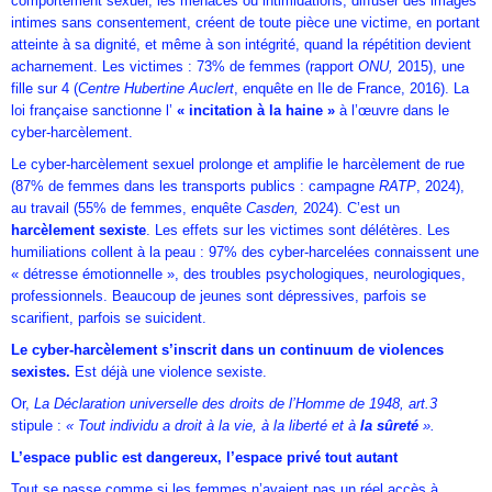
comportement sexuel, les menaces ou intimidations, diffuser des images
intimes sans consentement, créent de toute pièce une victime, en portant
atteinte à sa dignité, et même à son intégrité, quand la répétition devient
acharnement. Les victimes : 73% de femmes (rapport
ONU,
2015), une
fille sur 4 (
Centre Hubertine Auclert
, enquête en Ile de France, 2016). La
loi française sanctionne l’
« incitation à la haine »
à l’œuvre dans le
cyber-harcèlement.
Le cyber-harcèlement sexuel prolonge et amplifie le harcèlement de rue
(87% de femmes dans les transports publics : campagne
RATP
, 2024),
au travail (55% de femmes, enquête
Casden,
2024). C’est un
harcèlement sexiste
. Les effets sur les victimes sont délétères. Les
humiliations collent à la peau : 97% des cyber-harcelées connaissent une
« détresse émotionnelle », des troubles psychologiques, neurologiques,
professionnels. Beaucoup de jeunes sont dépressives, parfois se
scarifient, parfois se suicident.
Le cyber-harcèlement s’inscrit dans un continuum de violences
sexistes.
Est déjà une violence sexiste.
Or,
La Déclaration universelle des droits de l’Homme de 1948, art.3
stipule :
« Tout individu a droit à la vie, à la liberté et à
la sûreté
».
L’espace public est dangereux, l’espace privé tout autant
Tout se passe comme si les femmes n’avaient pas un réel accès à