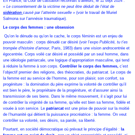
En France, la Cour de cassation reconnaît d’ailleurs, le 11 sept 2024 :
« Le
consentement de la victime ne peut être déduit de l’état de
sidération
causé par l’atteinte sexuelle »
(voir le travail de Muriel
Salmona sur l’amnésie traumatique).
Le corps des femmes : une obsession
Qu’on le dénude ou qu’on le cache, le corps féminin est un enjeu de
pouvoir masculin : corps dénudé car désiré (voir l’expo
Publicité, tu t’es
trompée d’histoire d’amour
, Paris, 1983) dans une vision androcentrée et
égocentrée. Corps voilé car désiré et possédé par un seul homme, dans
une idéologie patriarcale, une logique d’appropriation masculine, qui tend
à réduire la femme à son corps.
Contrôler le corps des femmes,
c’est
l’objectif premier des religions, des théocraties, du patriarcat. Le corps de
la femme est au service de l’homme, pour son plaisir, son confort, sa
progéniture : la domination du père exprime la volonté de contrôler qu’il
est bien le père, le propriétaire de la progéniture, et d’assurer ainsi la
transmission de ses biens. Dans le même mouvement, il s’agit pour lui
de contrôler la virginité de sa femme, qu’elle est bien sa femme, fidèle et
vouée à son service. Le
patriarcat
est une prise de pouvoir sur la moitié
de l’humanité qui détient la puissance procréatrice : la femme. On veut
contrôler sa volonté, ses désirs, sa parole, sa liberté.
Pourtant, en société démocratique où prévaut le principe d’égalité :
la