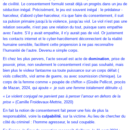
de civilité. Le consentement formulé serait déjà un progrès.dans un jeu de
séduction inégal. Précisément, le jeu est souvent inégal : le prédateur -
harceleur, d’abord cyber-harceleur, n’a que faire du consentement, il suit
sa pulsion primaire jusqu’à la violence, jusqu’au viol. Le viol n’est pas une
relation sexuelle, n’est pas une relation du tout, puisque sans empathie
avec l’autre. S’il y avait empathie, il n’y aurait pas de viol. Or justement
les contacts internet et le cyber-harcèlement déconnectent de la réalité
humaine sensible, facilitent cette propension à ne pas reconnaître
l’humanité de l’autre. Devenu.e simple corps.
Et chez les plus pervers, l’acte sexuel est acte de
domination
, prise de
pouvoir, prise, non seulement le consentement n’est pas souhaité, mais
bien plus le violeur fantasme sa toute puissance sur un corps défait (
viols collectifs, viol arme de guerre, ou avec soumission chimique). Le
corps de la femme comme « poupée de chiffon » (Gisèle Pellicot, procès
de Mazan, 2024, qui ajoute
« je suis une femme totalement détruite »).
« Le violent conjugal ne parvient pas à penser l’amour en dehors de la
prise »
(Camille Froidevaux-Mettrie, 2020)
En fait la notion de consentement fait peser une fois de plus la
responsabilité, voire la
culpabilité
, sur la victime. Au lieu de chercher du
côté du criminel : l’homme agresseur, le seul coupable.