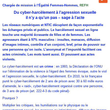
Chargée de mission à l’Égalité Femmes-Hommes,
REFH
Du cyber-harcèlement à l’agression sexuelle
il n’y a qu’un pas – sage à l’acte
Les réseaux numériques et NTIC décuplent de façon exponentielle
les échanges privés et publics. Le harcèlement sexuel en ligne
touche une majorité écrasante de filles et de femmes. Les
agresseurs étant à 97% masculins : insultes, menaces, diffusion
d’images intimes, contrôle d’un conjoint, bref, prise de pouvoir sur
une personne qu’on isole. L’anonymat et l’impunité facilitent ces
actes criminels. Les mots tuent aussi. Et poussent aux actes
violents.
Le cyber-harcèlement est
un crime
: en 1993, la Déclaration de l’ONU
sur l’élimination de la violence à l’égard des femmes évoque, outre le viol
et l’agression sexuelle, le cyber-harcèlement. En 2010, la loi française
punit le cyber-harcèlement de 2 ans de prison avec 30 à 60 mille euros
d’amende, le « raid», cyber-harcèlement organisé contre une personne,
de 3 ans de prison (art. 222-4-3 du code pénal)-
Pourquoi ?
Multiplier les critiques, les humiliations sur le physique ou le