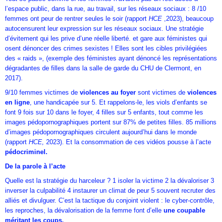
l’espace public, dans la rue, au travail, sur les réseaux sociaux : 8 /10
femmes ont peur de rentrer seules le soir (rapport
HCE
,2023), beaucoup
autocensurent leur expression sur les réseaux sociaux. Une stratégie
d’évitement qui les prive d’une réelle liberté. et gare aux féministes qui
osent dénoncer des crimes sexistes ! Elles sont les cibles privilégiées
des « raids », (exemple des féministes ayant dénoncé les représentations
dégradantes de filles dans la salle de garde du CHU de Clermont, en
2017).
9/10 femmes victimes de
violences au foyer
sont victimes de
violences
en ligne
, une handicapée sur 5. Et rappelons-le, les viols d’enfants se
font 9 fois sur 10 dans le foyer, 4 filles sur 5 enfants, tout comme les
images pédopornographiques portent sur 87% de petites filles. 85 millions
d’images pédopornographiques circulent aujourd’hui dans le monde
(rapport
HCE,
2023). Et la consommation de ces vidéos pousse à l’acte
pédocriminel.
De la parole à l’acte
Quelle est la stratégie du harceleur ? 1 isoler la victime 2 la dévaloriser 3
inverser la culpabilité 4 instaurer un climat de peur 5 souvent recruter des
alliés et divulguer. C’est la tactique du conjoint violent : le cyber-contrôle,
les reproches, la dévalorisation de la femme font d’elle
une coupable
méritant les coups.