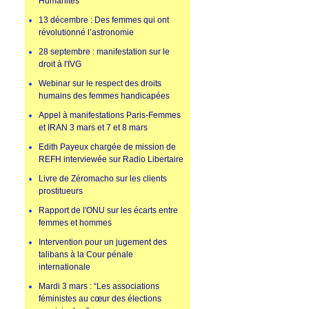
Humanités
13 décembre : Des femmes qui ont
révolutionné l’astronomie
28 septembre : manifestation sur le
droit à l'IVG
Webinar sur le respect des droits
humains des femmes handicapées
Appel à manifestations Paris-Femmes
et IRAN 3 mars et 7 et 8 mars
Edith Payeux chargée de mission de
REFH interviewée sur Radio Libertaire
Livre de Zéromacho sur les clients
prostitueurs
Rapport de l'ONU sur les écarts entre
femmes et hommes
Intervention pour un jugement des
talibans à la Cour pénale
internationale
Mardi 3 mars : “Les associations
féministes au cœur des élections