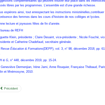
ggestions complémentaires qui peuvent trouver leur place dans les interstice
issés libres par les programmes. L’ensemble est d’une grande richesse.
us espérons ainsi, tout enrespectant les instructions ministérielles,contribuer
 présence des femmes dans les cours d’histoire de nos collèges et lycées.
nne lecture et joyeuses fêtes de fin d’année.
 bureau de REFH
guette Klein, présidente ; Claire Desaint, vice-présidente ; Nicole Fouché, vic
ésidente et Catherine Chadefaud, secrétaire générale.
] Revue
Éducation & Formations
(DEPP), vol. 3, n° 98, décembre 2018, pp. 61
.
H & G
, n° 448, décembre 2019, pp. 15-24.
] Geneviève Dermenjian, Irène Jami, Anne Rouquier, Française Thébaud, Pari
lin et Mnémosyne, 2010.
Précédent