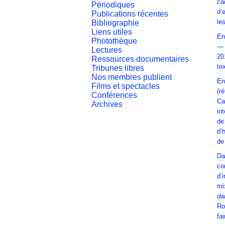
ca
Périodiques
d’
Publications récentes
le
Bibliographie
Liens utiles
En
Photothèque
— 
Lectures
20
Ressources documentaires
te
Tribunes libres
Nos membres publient
En
Films et spectacles
(r
Conférences
Ca
Archives
in
de
d’
de
Da
co
d’
mi
da
Ro
fa