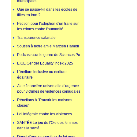
municipales.”
Que se passe-t-il dans les écoles de
filles en Iran ?
Pétition pour l'adoption d'un traité sur
les crimes contre l'humanité
Transparence salariale
Soutien à notre amie Marzieh Hamidi
Podcasts sur le genre de Sciences Po
EIGE Gender Equality Index 2025
L'écriture inclusive ou écriture
égalitaire
Aide financière universelle d'urgence
pour victimes de violences conjugales
Réactions à "Rouvrir les maisons
closes"
Loi intégrale contre les violences
SANTÉE Le jeu de l'Oie des femmes
dans la santé
Dépot d'une proposition de loi pour