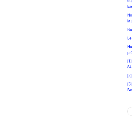
su
la
No
la
Bo
Le
Hu
pr
[1
84
[2]
[3
Be