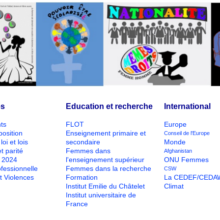
és
Education et recherche
International
ts
FLOT
Europe
position
Enseignement primaire et
Conseil de l'Europe
loi et lois
secondaire
Monde
t parité
Femmes dans
Afghanistan
O 2024
l'enseignement supérieur
ONU Femmes
ofessionnelle
Femmes dans la recherche
CSW
t Violences
Formation
La CEDEF/CEDA
Institut Emilie du Châtelet
Climat
Institut universitaire de
France