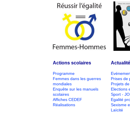
Actions scolaires
Actualit
Programme
Evénemen
Femmes dans les guerres
Prises de 
mondiales
Projets de 
Enquête sur les manuels
Elections e
scolaires
Sport - J
Affiches CEDEF
Egalité pr
Réalisations
Sexisme e
Laïcité