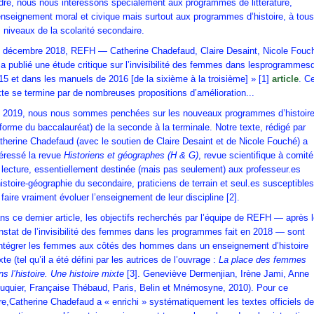
dre, nous nous intéressons spécialement aux programmes de littérature,
enseignement moral et civique mais surtout aux programmes d’histoire, à tous
s niveaux de la scolarité secondaire.
 décembre 2018, REFH — Catherine Chadefaud, Claire Desaint, Nicole Fouc
a publié une étude critique sur l’invisibilité des femmes dans lesprogrammes
15 et dans les manuels de 2016 [de la sixième à la troisième] » [1]
article
. C
xte se termine par de nombreuses propositions d’amélioration...
 2019, nous nous sommes penchées sur les nouveaux programmes d’histoir
éforme du baccalauréat) de la seconde à la terminale. Notre texte, rédigé par
therine Chadefaud (avec le soutien de Claire Desaint et de Nicole Fouché) a
téressé la revue
Historiens et géographes (H & G)
, revue scientifique à comité
 lecture, essentiellement destinée (mais pas seulement) aux professeur.es
histoire-géographie du secondaire, praticiens de terrain et seul.es susceptibles
 faire vraiment évoluer l’enseignement de leur discipline
[2]
.
ns ce dernier article, les objectifs recherchés par l’équipe de REFH — après 
nstat de l’invisibilité des femmes dans les programmes fait en 2018 — sont
intégrer les femmes aux côtés des hommes dans un enseignement d’histoire
xte (tel qu’il a été défini par les autrices de l’ouvrage :
La place des femmes
ns l’histoire. Une histoire mixte
[3]. Geneviève Dermenjian, Irène Jami, Anne
uquier, Française Thébaud, Paris, Belin et Mnémosyne, 2010). Pour ce
ire,Catherine Chadefaud a « enrichi » systématiquement les textes officiels de