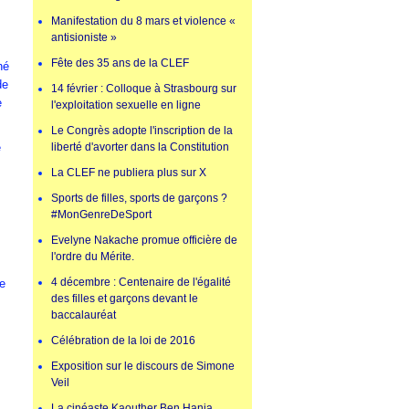
Manifestation du 8 mars et violence «
antisioniste »
Fête des 35 ans de la CLEF
hé
de
14 février : Colloque à Strasbourg sur
e
l'exploitation sexuelle en ligne
Le Congrès adopte l'inscription de la
e
liberté d'avorter dans la Constitution
La CLEF ne publiera plus sur X
Sports de filles, sports de garçons ?
#MonGenreDeSport
Evelyne Nakache promue officière de
l'ordre du Mérite.
4 décembre : Centenaire de l'égalité
le
des filles et garçons devant le
baccalauréat
Célébration de la loi de 2016
Exposition sur le discours de Simone
Veil
La cinéaste Kaouther Ben Hania