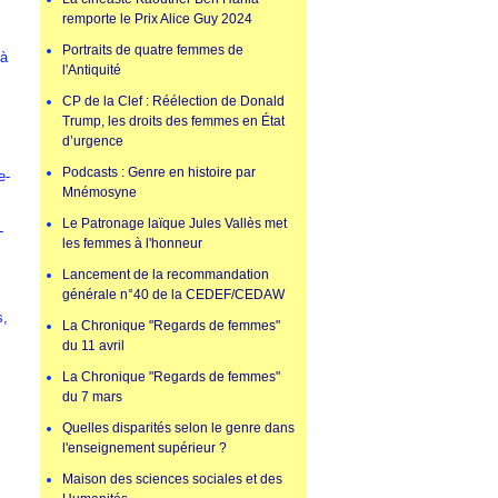
s
remporte le Prix Alice Guy 2024
Portraits de quatre femmes de
 à
l'Antiquité
CP de la Clef : Réélection de Donald
Trump, les droits des femmes en État
d’urgence
Podcasts : Genre en histoire par
e-
Mnémosyne
Le Patronage laïque Jules Vallès met
-
les femmes à l'honneur
Lancement de la recommandation
générale n°40 de la CEDEF/CEDAW
s,
La Chronique "Regards de femmes"
du 11 avril
La Chronique "Regards de femmes"
du 7 mars
Quelles disparités selon le genre dans
l'enseignement supérieur ?
Maison des sciences sociales et des