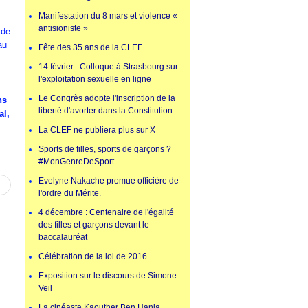
Manifestation du 8 mars et violence «
antisioniste »
 de
au
Fête des 35 ans de la CLEF
14 février : Colloque à Strasbourg sur
l'exploitation sexuelle en ligne
.
Le Congrès adopte l'inscription de la
ns
liberté d'avorter dans la Constitution
al,
La CLEF ne publiera plus sur X
Sports de filles, sports de garçons ?
#MonGenreDeSport
Evelyne Nakache promue officière de
l'ordre du Mérite.
4 décembre : Centenaire de l'égalité
des filles et garçons devant le
baccalauréat
Célébration de la loi de 2016
Exposition sur le discours de Simone
Veil
La cinéaste Kaouther Ben Hania