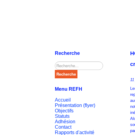
H
Recherche
c
Rechercher
Recherche
11
Le
Menu REFH
re
Accueil
au
Présentation (flyer)
no
Objectifs
in
Statuts
Al
Adhésion
so
Contact
pa
Rapports d'activité