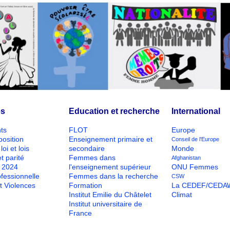
és
Education et recherche
International
ts
FLOT
Europe
position
Enseignement primaire et
Conseil de l'Europe
loi et lois
secondaire
Monde
t parité
Femmes dans
Afghanistan
O 2024
l'enseignement supérieur
ONU Femmes
ofessionnelle
Femmes dans la recherche
CSW
t Violences
Formation
La CEDEF/CEDA
Institut Emilie du Châtelet
Climat
Institut universitaire de
France