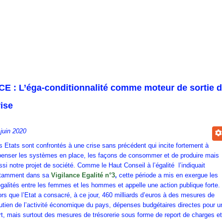
CE : L’éga-conditionnalité comme moteur de sortie 
rise
 juin 2020
s Etats sont confrontés à une crise sans précédent qui incite fortement à
penser les systèmes en place, les façons de consommer et de produire mais
ssi notre projet de société. Comme le Haut Conseil à l’égalité l’indiquait
tamment dans sa
Vigilance Egalité n°3
,
cette période a mis en exergue les
égalités entre les femmes et les hommes et appelle une action publique forte.
ors que l’Etat a consacré, à ce jour, 460 milliards d’euros à des mesures de
utien de l’activité économique du pays, dépenses budgétaires directes pour u
rt, mais surtout des mesures de trésorerie sous forme de report de charges et