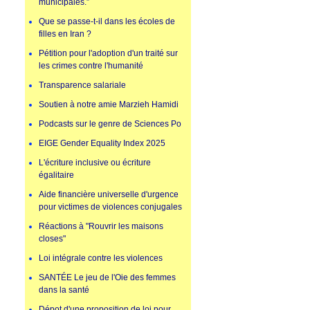
municipales.”
Que se passe-t-il dans les écoles de
filles en Iran ?
Pétition pour l'adoption d'un traité sur
les crimes contre l'humanité
Transparence salariale
Soutien à notre amie Marzieh Hamidi
Podcasts sur le genre de Sciences Po
EIGE Gender Equality Index 2025
L'écriture inclusive ou écriture
égalitaire
Aide financière universelle d'urgence
pour victimes de violences conjugales
Réactions à "Rouvrir les maisons
closes"
Loi intégrale contre les violences
SANTÉE Le jeu de l'Oie des femmes
dans la santé
Dépot d'une proposition de loi pour