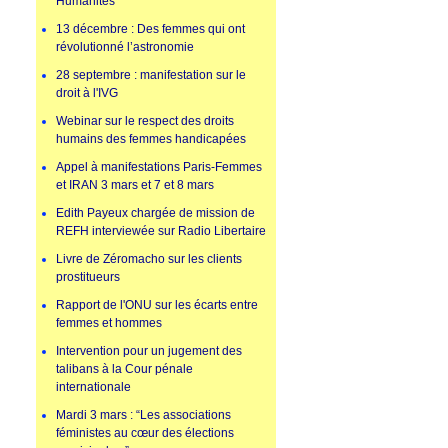
Humanités
13 décembre : Des femmes qui ont
révolutionné l’astronomie
28 septembre : manifestation sur le
droit à l'IVG
Webinar sur le respect des droits
humains des femmes handicapées
Appel à manifestations Paris-Femmes
et IRAN 3 mars et 7 et 8 mars
Edith Payeux chargée de mission de
REFH interviewée sur Radio Libertaire
Livre de Zéromacho sur les clients
prostitueurs
Rapport de l'ONU sur les écarts entre
femmes et hommes
Intervention pour un jugement des
talibans à la Cour pénale
internationale
Mardi 3 mars : “Les associations
féministes au cœur des élections