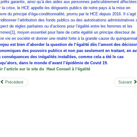
 prêts garantis, ainsi qu’à des aides aux personnes particulièrement affectées
r la crise, le HCE appelle les dirigeants publics de notre pays à la mise en
vre du principe d’éga-conditionnalité, promu par le HCE depuis 2016. Il s’agit
nditionner l’attribution des fonds publics ou des autorisations administratives 
spect de règles paritaires ou d’actions pour l’égalité entre les femmes et les
mmes[1], moyen essentiel pour faire de cette égalité un principe directeur de
tre vie en société et donner une réalité forte à la grande cause du quinquennat
enjeu est bien d’aborder la question de l’égalité dès l’amont des décisio
onomiques des pouvoirs publics et non pas seulement en traitant, en av
s conséquences des inégalités installées, comme cela a été le cas
squ’alors, dans le monde d’avant l’épidémie de Covid 19.
ir l’article sur le site du Haut Conseil à l’égalité
Précédent
Suivant