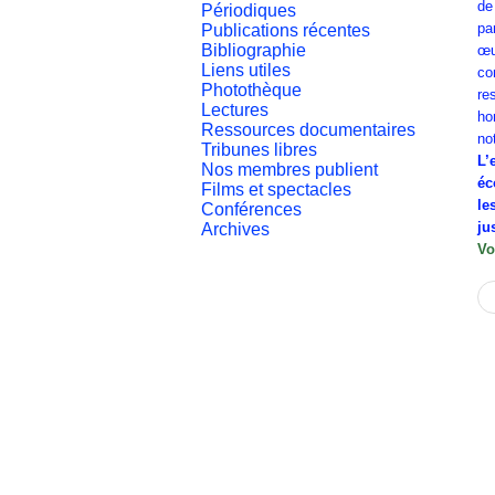
de
Périodiques
pa
Publications récentes
Bibliographie
œu
Liens utiles
co
Photothèque
re
Lectures
ho
Ressources documentaires
no
Tribunes libres
L’
Nos membres publient
éc
Films et spectacles
le
Conférences
ju
Archives
Vo