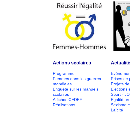
Actions scolaires
Actualit
Programme
Evénemen
Femmes dans les guerres
Prises de 
mondiales
Projets de 
Enquête sur les manuels
Elections e
scolaires
Sport - J
Affiches CEDEF
Egalité pr
Réalisations
Sexisme e
Laïcité