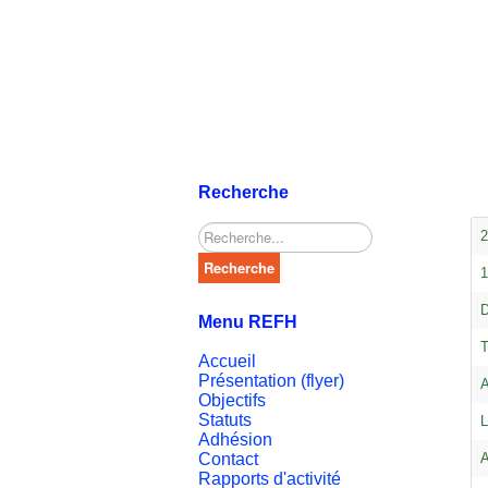
Recherche
Rechercher
2
Recherche
1
D
Menu REFH
T
Accueil
Présentation (flyer)
A
Objectifs
Statuts
L
Adhésion
Contact
A
Rapports d'activité