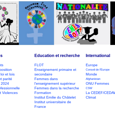
és
Education et recherche
International
ts
FLOT
Europe
position
Enseignement primaire et
Conseil de l'Europe
loi et lois
secondaire
Monde
t parité
Femmes dans
Afghanistan
O 2024
l'enseignement supérieur
ONU Femmes
ofessionnelle
Femmes dans la recherche
CSW
t Violences
Formation
La CEDEF/CEDA
Institut Emilie du Châtelet
Climat
Institut universitaire de
France