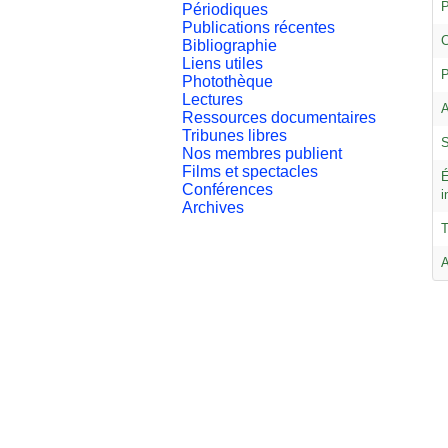
P
Périodiques
Publications récentes
C
Bibliographie
Liens utiles
P
Photothèque
Lectures
A
Ressources documentaires
Tribunes libres
S
Nos membres publient
Films et spectacles
É
Conférences
i
Archives
T
A