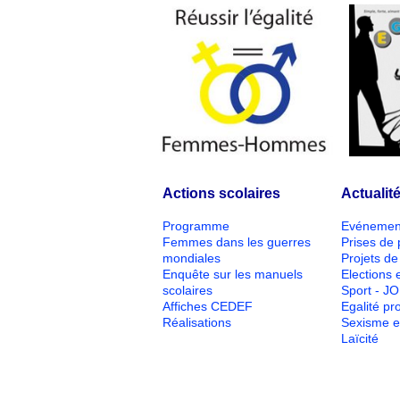
Actions scolaires
Actualit
Programme
Evénemen
Femmes dans les guerres
Prises de 
mondiales
Projets de 
Enquête sur les manuels
Elections e
scolaires
Sport - J
Affiches CEDEF
Egalité pr
Réalisations
Sexisme e
Laïcité