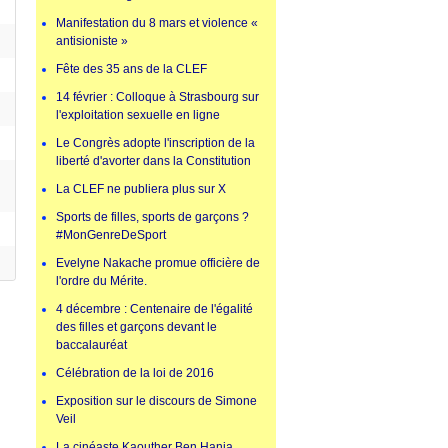
Manifestation du 8 mars et violence «
antisioniste »
Fête des 35 ans de la CLEF
14 février : Colloque à Strasbourg sur
l'exploitation sexuelle en ligne
Le Congrès adopte l'inscription de la
liberté d'avorter dans la Constitution
La CLEF ne publiera plus sur X
Sports de filles, sports de garçons ?
#MonGenreDeSport
Evelyne Nakache promue officière de
l'ordre du Mérite.
4 décembre : Centenaire de l'égalité
des filles et garçons devant le
baccalauréat
Célébration de la loi de 2016
Exposition sur le discours de Simone
Veil
La cinéaste Kaouther Ben Hania