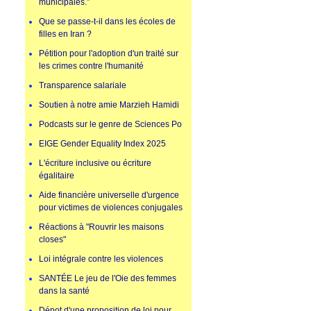
municipales.”
Que se passe-t-il dans les écoles de
filles en Iran ?
Pétition pour l'adoption d'un traité sur
les crimes contre l'humanité
Transparence salariale
Soutien à notre amie Marzieh Hamidi
Podcasts sur le genre de Sciences Po
EIGE Gender Equality Index 2025
L'écriture inclusive ou écriture
égalitaire
Aide financière universelle d'urgence
pour victimes de violences conjugales
Réactions à "Rouvrir les maisons
closes"
Loi intégrale contre les violences
SANTÉE Le jeu de l'Oie des femmes
dans la santé
Dépot d'une proposition de loi pour