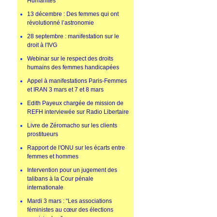
Humanités
13 décembre : Des femmes qui ont
révolutionné l’astronomie
28 septembre : manifestation sur le
droit à l'IVG
Webinar sur le respect des droits
humains des femmes handicapées
Appel à manifestations Paris-Femmes
et IRAN 3 mars et 7 et 8 mars
Edith Payeux chargée de mission de
REFH interviewée sur Radio Libertaire
Livre de Zéromacho sur les clients
prostitueurs
Rapport de l'ONU sur les écarts entre
femmes et hommes
Intervention pour un jugement des
talibans à la Cour pénale
internationale
Mardi 3 mars : “Les associations
féministes au cœur des élections