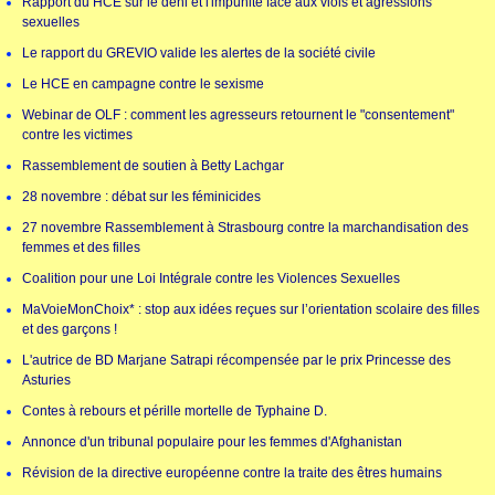
Rapport du HCE sur le déni et l'impunité face aux viols et agressions
sexuelles
Le rapport du GREVIO valide les alertes de la société civile
Le HCE en campagne contre le sexisme
Webinar de OLF : comment les agresseurs retournent le "consentement"
contre les victimes
Rassemblement de soutien à Betty Lachgar
28 novembre : débat sur les féminicides
27 novembre Rassemblement à Strasbourg contre la marchandisation des
femmes et des filles
Coalition pour une Loi Intégrale contre les Violences Sexuelles
MaVoieMonChoix* : stop aux idées reçues sur l’orientation scolaire des filles
et des garçons !
L'autrice de BD Marjane Satrapi récompensée par le prix Princesse des
Asturies
Contes à rebours et pérille mortelle de Typhaine D.
Annonce d'un tribunal populaire pour les femmes d'Afghanistan
Révision de la directive européenne contre la traite des êtres humains